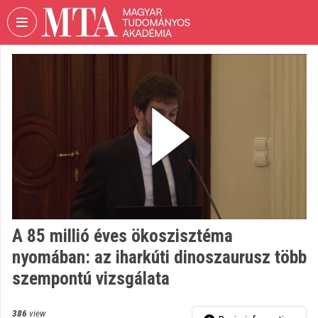
Skip header
Skip menu
Skip content
VIDEO
TORIUM
HUNGARIAN
ACADEMY
OF
SCIENCES
Organization home
Log In
A 85 millió éves ökoszisztéma
Organization discovery
nyomában: az iharkúti dinoszaurusz több
Categories
szempontú vizsgálata
Organization playlists
386
view