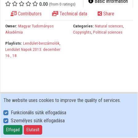
Basic information
0.00
(from 0 ratings)
Organizations
Contributors
Technical data
Share
Contributors
Owner:
Magyar Tudományos
Categories:
Natural sciences
,
Akadémia
Copyrights
,
Political sciences
Playlists:
Lendület-beszámolók
,
Lendület Napok 2013. december
16., 18.
The website uses cookies to improve the quality of services.
Funkcionális sütik elfogadása
Személyes sütik elfogadása
User Policy
Adatkezelési tájékoztató (en)
Elfogad
Elutasít
Cookie Policy