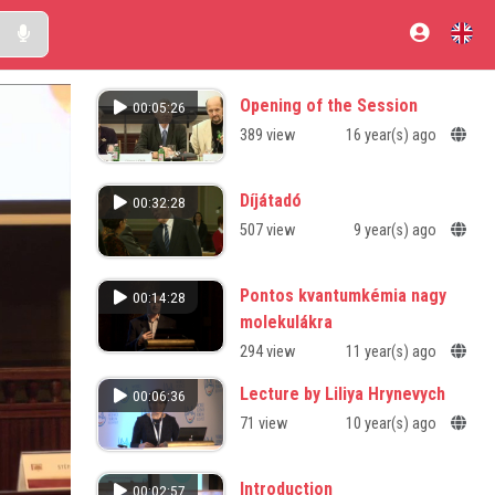
Opening of the Session
00:05:26
389 view
16 year(s) ago
Díjátadó
00:32:28
507 view
9 year(s) ago
Pontos kvantumkémia nagy
00:14:28
molekulákra
294 view
11 year(s) ago
Lecture by Liliya Hrynevych
00:06:36
71 view
10 year(s) ago
Introduction
00:02:57