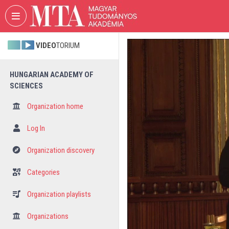
Skip header
Skip menu
Skip content
VIDEO
TORIUM
HUNGARIAN ACADEMY OF
SCIENCES
Organization home
Log In
Organization discovery
Categories
Organization playlists
Organizations