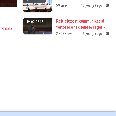
59 view
10 year(s) ago
Rejtjelezett kommunikáció
00:52:18
feltörésének lehetőségei -
cal data
elmélet és gyakorlat
2 407 view
9 year(s) ago