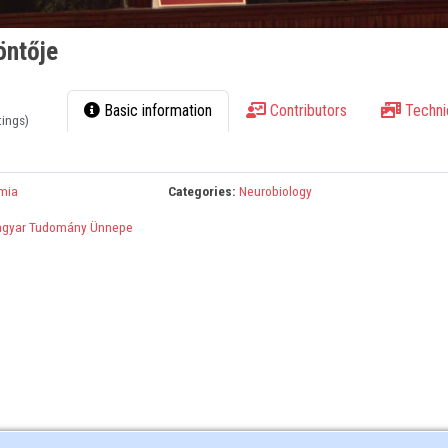
öntője
Basic information
Contributors
Techni
tings)
mia
Categories:
Neurobiology
gyar Tudomány Ünnepe