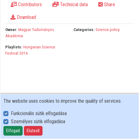
Contributors
Technical data
Share
Organizations
Download
Contributors
Owner:
Magyar Tudományos
Categories:
Science policy
Akadémia
Playlists:
Hungarian Science
Festival 2016
The website uses cookies to improve the quality of services.
Funkcionális sütik elfogadása
Személyes sütik elfogadása
User Policy
Adatkezelési tájékoztató (en)
Elfogad
Elutasít
Cookie Policy