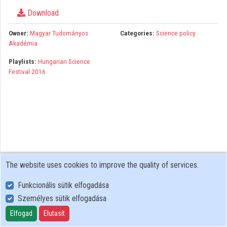
Organizations
Download
Contributors
Owner:
Magyar Tudományos
Categories:
Science policy
Akadémia
Playlists:
Hungarian Science
Festival 2016
The website uses cookies to improve the quality of services.
Funkcionális sütik elfogadása
Személyes sütik elfogadása
User Policy
Adatkezelési tájékoztató (en)
Elfogad
Elutasít
Cookie Policy