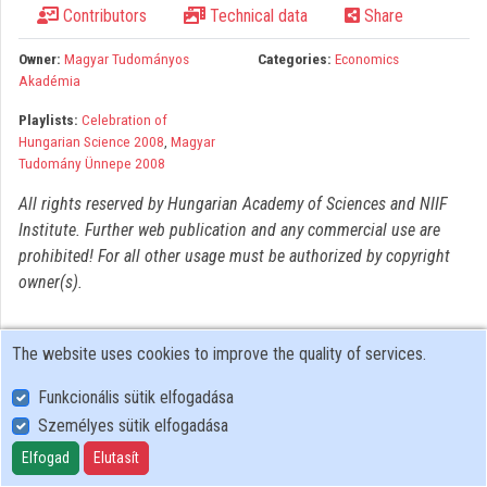
Contributors
Technical data
Share
Organizations
Owner:
Magyar Tudományos
Categories:
Economics
Contributors
Akadémia
Playlists:
Celebration of
Hungarian Science 2008
,
Magyar
Tudomány Ünnepe 2008
All rights reserved by Hungarian Academy of Sciences and NIIF
Institute. Further web publication and any commercial use are
prohibited! For all other usage must be authorized by copyright
owner(s).
The website uses cookies to improve the quality of services.
Funkcionális sütik elfogadása
Személyes sütik elfogadása
User Policy
Adatkezelési tájékoztató (en)
Elfogad
Elutasít
Cookie Policy