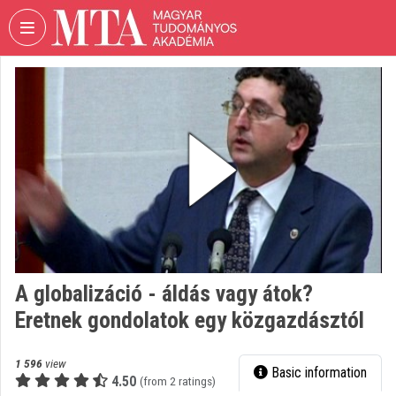
Skip header
Skip menu
Skip content
VIDEO
TORIUM
HUNGARIAN
ACADEMY
OF
SCIENCES
Organization home
Log In
A globalizáció - áldás vagy átok?
Organization discovery
Eretnek gondolatok egy közgazdásztól
Categories
1 596
view
Basic information
Organization playlists
4.50
(from 2 ratings)