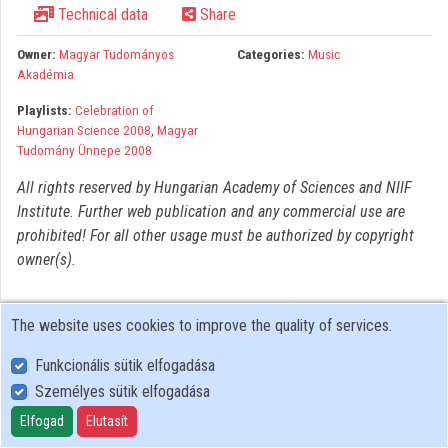
Technical data
Share
Organizations
Owner:
Magyar Tudományos
Categories:
Music
Contributors
Akadémia
Playlists:
Celebration of
Hungarian Science 2008
,
Magyar
Tudomány Ünnepe 2008
All rights reserved by Hungarian Academy of Sciences and NIIF
Institute. Further web publication and any commercial use are
prohibited! For all other usage must be authorized by copyright
owner(s).
The website uses cookies to improve the quality of services.
Funkcionális sütik elfogadása
Személyes sütik elfogadása
User Policy
Adatkezelési tájékoztató (en)
Elfogad
Elutasít
Cookie Policy