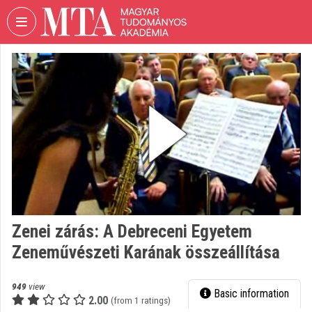
Skip header
Skip menu
Skip content
VIDEO
TORIUM
HUNGARIAN
ACADEMY
OF
SCIENCES
Organization home
Log In
Zenei zárás: A Debreceni Egyetem
Organization discovery
Zeneművészeti Karának összeállítása
Categories
949
view
Basic information
Organization playlists
2.00
(from 1 ratings)