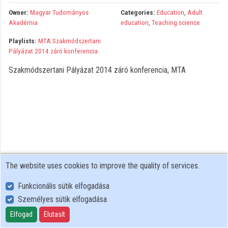
Organizations
Owner:
Magyar Tudományos
Categories:
Education
,
Adult
Akadémia
education
,
Teaching science
Contributors
Playlists:
MTA Szakmódszertani
Pályázat 2014 záró konferencia
Szakmódszertani Pályázat 2014 záró konferencia, MTA
The website uses cookies to improve the quality of services.
Funkcionális sütik elfogadása
Személyes sütik elfogadása
User Policy
Adatkezelési tájékoztató (en)
Elfogad
Elutasít
Cookie Policy