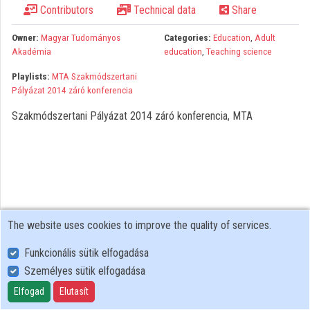
Contributors
Technical data
Share
Organizations
Owner:
Magyar Tudományos
Categories:
Education
,
Adult
Contributors
Akadémia
education
,
Teaching science
Playlists:
MTA Szakmódszertani
Pályázat 2014 záró konferencia
Szakmódszertani Pályázat 2014 záró konferencia, MTA
The website uses cookies to improve the quality of services.
Funkcionális sütik elfogadása
Személyes sütik elfogadása
User Policy
Adatkezelési tájékoztató (en)
Elfogad
Elutasít
Cookie Policy