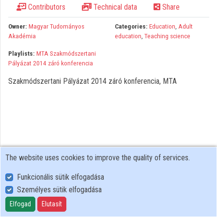
Contributors
Technical data
Share
Organizations
Owner:
Magyar Tudományos
Categories:
Education
,
Adult
Contributors
Akadémia
education
,
Teaching science
Playlists:
MTA Szakmódszertani
Pályázat 2014 záró konferencia
Szakmódszertani Pályázat 2014 záró konferencia, MTA
The website uses cookies to improve the quality of services.
Funkcionális sütik elfogadása
Személyes sütik elfogadása
User Policy
Adatkezelési tájékoztató (en)
Elfogad
Elutasít
Cookie Policy