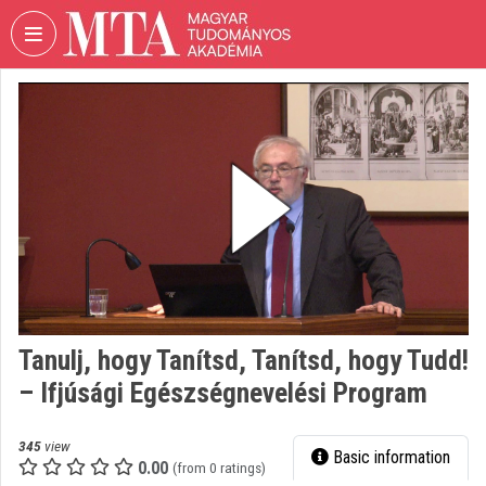
Skip header
Skip menu
Skip content
VIDEO
TORIUM
HUNGARIAN
ACADEMY
OF
SCIENCES
Organization home
Log In
Tanulj, hogy Tanítsd, Tanítsd, hogy Tudd!
Organization discovery
– Ifjúsági Egészségnevelési Program
Categories
345
view
Basic information
Organization playlists
0.00
(from 0 ratings)