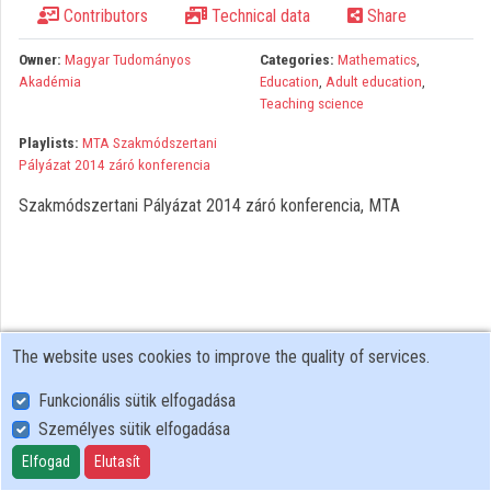
Contributors
Technical data
Share
Organizations
Owner:
Magyar Tudományos
Categories:
Mathematics
,
Contributors
Akadémia
Education
,
Adult education
,
Teaching science
Playlists:
MTA Szakmódszertani
Pályázat 2014 záró konferencia
Szakmódszertani Pályázat 2014 záró konferencia, MTA
The website uses cookies to improve the quality of services.
Funkcionális sütik elfogadása
Személyes sütik elfogadása
User Policy
Adatkezelési tájékoztató (en)
Elfogad
Elutasít
Cookie Policy