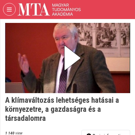
Skip header
Skip menu
Skip content
VIDEO
TORIUM
HUNGARIAN
ACADEMY
OF
SCIENCES
Organization home
Log In
A klímaváltozás lehetséges hatásai a
Organization discovery
környezetre, a gazdaságra és a
Categories
társadalomra
Organization playlists
1 140
view