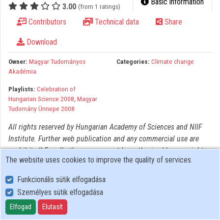
Basic information
3.00
(from 1 ratings)
Organizations
Contributors
Technical data
Share
Contributors
Download
Owner:
Magyar Tudományos
Categories:
Climate change
Akadémia
Playlists:
Celebration of
Hungarian Science 2008
,
Magyar
Tudomány Ünnepe 2008
All rights reserved by Hungarian Academy of Sciences and NIIF
Institute. Further web publication and any commercial use are
prohibited! For all other usage must be authorized by copyright
The website uses cookies to improve the quality of services.
owner(s).
Funkcionális sütik elfogadása
Személyes sütik elfogadása
User Policy
Adatkezelési tájékoztató (en)
Elfogad
Elutasít
Cookie Policy