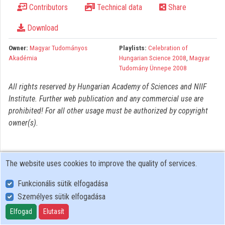
Contributors
Technical data
Share
Organizations
Download
Contributors
Owner:
Magyar Tudományos
Playlists:
Celebration of
Akadémia
Hungarian Science 2008
,
Magyar
Tudomány Ünnepe 2008
All rights reserved by Hungarian Academy of Sciences and NIIF
Institute. Further web publication and any commercial use are
prohibited! For all other usage must be authorized by copyright
owner(s).
The website uses cookies to improve the quality of services.
Funkcionális sütik elfogadása
Személyes sütik elfogadása
User Policy
Adatkezelési tájékoztató (en)
Elfogad
Elutasít
Cookie Policy