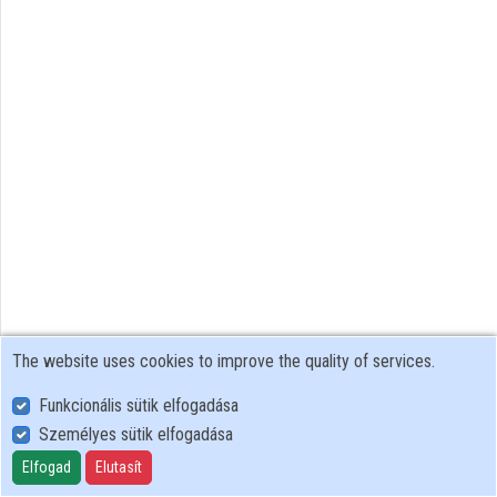
Organizations
Contributors
The website uses cookies to improve the quality of services.
Funkcionális sütik elfogadása
Személyes sütik elfogadása
User Policy
Adatkezelési tájékoztató (en)
Elfogad
Elutasít
Cookie Policy