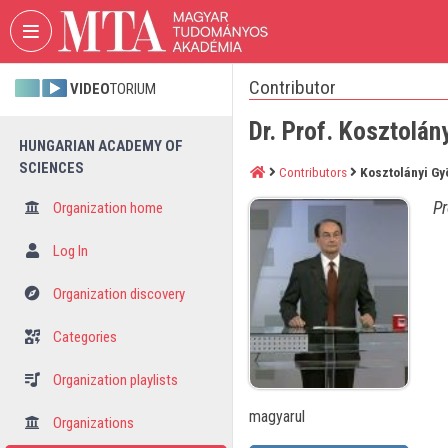
Skip header
Skip menu
Skip content
Contributor
VIDEO
TORIUM
Dr. Prof. Kosztolán
HUNGARIAN ACADEMY OF
SCIENCES
Contributors
Kosztolányi Gy
Pr
Organization home
Log In
Organization discovery
Categories
Organization playlists
magyarul
Organizations