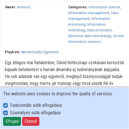
Contributors
Owner:
erinnusz
Categories:
Information science
,
Information management
,
Data
management
,
Information
processing
,
Information
technology
,
Data protection
,
Electronic data interchange
,
On-line
information services
Playlists:
Mindentudás Egyeteme
Egy átlagos mai fiatalember, Dávid hétköznapi szokásain keresztül
kapunk betekintést a humán dinamika új tudományának alapjaiba.
Ha sok adatunk van egy egyénről, meglepő bizonyossággal tudjuk
megmondani, hogy merre jár másnap vagy hova utazik fél év
múlva? Hazai és külföldi szakértők beszélnek a modern világban
The website uses cookies to improve the quality of services.
magunk után hagyott irdatlan mennyiségű digitális „lábnyom“
elemzésének új módszereiről, az ezekből kiolvasható
Funkcionális sütik elfogadása
törvényszerűségekről és az új tudás gazdasági, kereskedelmi
Személyes sütik elfogadása
vagy épp várostervezési alkalmazásairól.
Elfogad
Elutasít