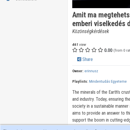
Amit ma megtehetsz
emberi viselkedés 
Közönségkérdések
461
view
0.00
(from 0 ra
Share
Owner:
erinnusz
Playlists:
Mindentudás Egyeteme
The minerals of the Earth’s cru
and industry. Today, ensuring th
society in a sustainable manner 
aims to provide an answer to thi
support the boom in cutting-ed