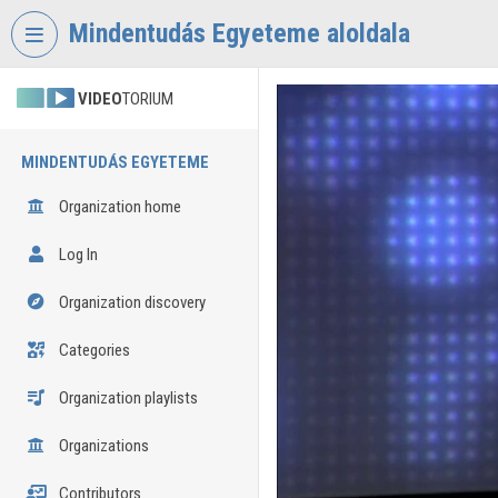
Skip header
Skip menu
Skip content
Mindentudás Egyeteme aloldala
VIDEO
TORIUM
MINDENTUDÁS EGYETEME
Organization home
Log In
Organization discovery
Categories
Organization playlists
Organizations
Contributors