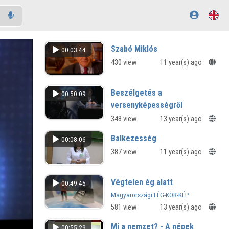
Szabó Miklós
00:03:44
430 view
11 year(s) ago
Beszélgetés a
00:50:09
versenyképességről
348 view
13 year(s) ago
Balkezesség
00:08:06
387 view
11 year(s) ago
Végtelen ég alatt
00:49:45
Magyarországi LÉG-KÖR-KÉP
581 view
13 year(s) ago
Mi a nemzet? - A népek
00:55:29