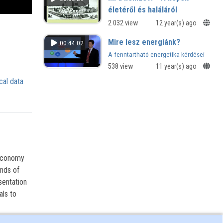
életéről és haláláról
2 032 view
12 year(s) ago
Mire lesz energiánk?
00:44:02
A fenntartható energetika kérdései
538 view
11 year(s) ago
cal data
 economy
ands of
sentation
als to