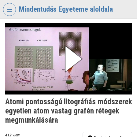
Skip header
Skip menu
Skip content
Mindentudás Egyeteme aloldala
VIDEO
TORIUM
MINDENTUDÁS
EGYETEME
Organization home
Log In
Organization discovery
Atomi pontosságú litográfiás módszerek
Categories
egyetlen atom vastag grafén rétegek
Organization playlists
megmunkálására
Organizations
412
view