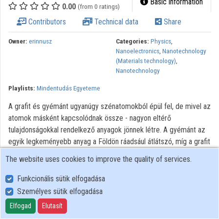
Basic information
0.00
(from 0 ratings)
Contributors
Contributors
Technical data
Share
Owner:
erinnusz
Categories:
Physics
,
Nanoelectronics
,
Nanotechnology
(Materials technology)
,
Nanotechnology
Playlists:
Mindentudás Egyeteme
A grafit és gyémánt ugyanúgy szénatomokból épül fel, de mivel az
atomok másként kapcsolódnak össze - nagyon eltérő
tulajdonságokkal rendelkező anyagok jönnek létre. A gyémánt az
egyik legkeményebb anyag a Földön ráadsául átlátszó, míg a grafit
olyan lágy, hogy papírra is írhatunk vele és fekete. Ha sikerül
The website uses cookies to improve the quality of services.
egyetlen atomi rétegetelválasztani a tömbi grafit számtalan
rétegétől, akkor, annak különleges és újszerű tulajdonságai
Funkcionális sütik elfogadása
lesznek: például remekül vezeti az elektromosságot, nagyon
Személyes sütik elfogadása
hajlékony, ugyanakkor pedig szinte tökéletesen átlátszó is! Ez a
Elfogad
Elutasít
grafén. A grafén alkalmazási lehetőségei a hajlékony