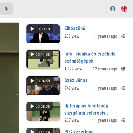
Elköszönő
00:00:18
208 view
11 year(s) ago
Info- bionika és érzékelő
00:44:08
számítógépek
1 222 view
12 year(s) ago
Száz János
00:04:58
746 view
11 year(s) ago
Új terápiás lehetőség
00:08:06
vizsgálata sclerosis
multiplexben
267 view
11 year(s) ago
PLC vezérlésű
00:11:19