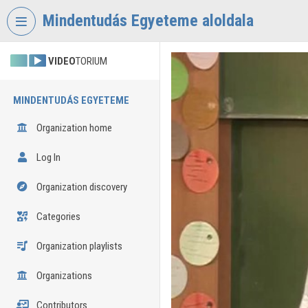
Skip header
Skip menu
Skip content
Mindentudás Egyeteme aloldala
VIDEO
TORIUM
MINDENTUDÁS EGYETEME
Organization home
Log In
Organization discovery
Categories
Organization playlists
Organizations
Contributors