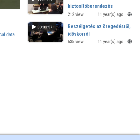
biztosítóberendezés
212 view
11 year(s) ago
Beszélgetés az öregedésről,
00:03:57
időskorról
cal data
Rövidített változat
635 view
11 year(s) ago