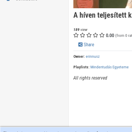
A híven teljesített 
189
view
0.00
(from 0 ra
Share
Owner:
erinnusz
Playlists:
Mindentudás Egyeteme
All rights reserved