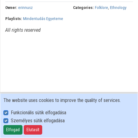
Contributors
Owner:
erinnusz
Categories:
Folklore
,
Ethnology
Playlists:
Mindentudás Egyeteme
All rights reserved
The website uses cookies to improve the quality of services.
Funkcionális sütik elfogadása
Személyes sütik elfogadása
User Policy
Adatkezelési tájékoztató (en)
Elfogad
Elutasít
Cookie Policy