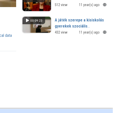
512 view
11 year(s) ago
A játék szerepe a kisiskolás
00:09:23
gyerekek szociális
fejlődésében
432 view
11 year(s) ago
cal data