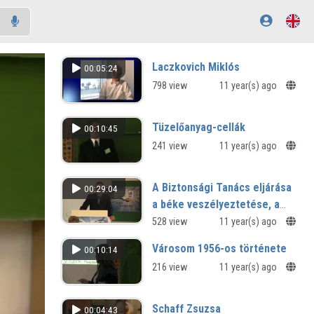
Laczkovich Miklós
00:05:24
798 view
11 year(s) ago
Tüzelőanyag-cellák
00:10:45
241 view
11 year(s) ago
A Biztonsági Tanács eljárása
00:29:04
a béke veszélyeztetése, a
béke megszegése, és a
528 view
11 year(s) ago
támadó cselekmények esetén
Városom 1956-os története
00:10:14
216 view
11 year(s) ago
Schaff Zsuzsa
00:04:43