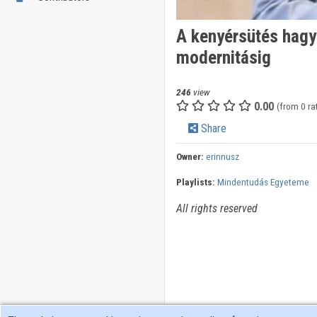
A kenyérsütés hagy
modernitásig
246
view
0.00
(from 0 ra
Share
Owner:
erinnusz
Playlists:
Mindentudás Egyeteme
All rights reserved