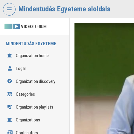
Skip header
Skip menu
Skip content
Mindentudás Egyeteme aloldala
VIDEO
TORIUM
MINDENTUDÁS EGYETEME
Organization home
Log In
Organization discovery
Categories
Organization playlists
Organizations
Contributors