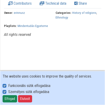
Contributors
Technical data
Share
Contributors
Owner:
erinnusz
Categories:
History of religions
,
Ethnology
Playlists:
Mindentudás Egyeteme
All rights reserved
The website uses cookies to improve the quality of services.
Funkcionális sütik elfogadása
Személyes sütik elfogadása
User Policy
Adatkezelési tájékoztató (en)
Elfogad
Elutasít
Cookie Policy