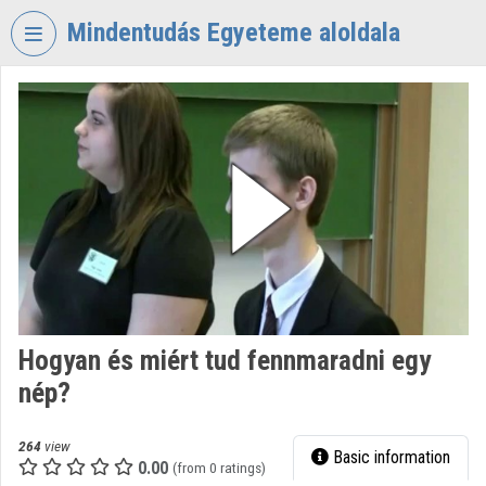
Skip header
Skip menu
Skip content
Mindentudás Egyeteme aloldala
VIDEO
TORIUM
MINDENTUDÁS
EGYETEME
Organization home
Log In
Organization discovery
Hogyan és miért tud fennmaradni egy
Categories
nép?
Organization playlists
264
view
Basic information
Organizations
0.00
(from 0 ratings)