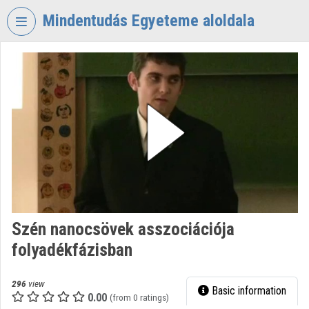
Skip header
Skip menu
Skip content
Mindentudás Egyeteme aloldala
VIDEO
TORIUM
MINDENTUDÁS
EGYETEME
Organization home
Log In
Organization discovery
Szén nanocsövek asszociációja
Categories
folyadékfázisban
Organization playlists
296
view
Basic information
Organizations
0.00
(from 0 ratings)