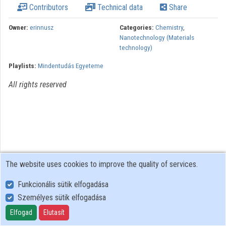
Contributors
Technical data
Share
Contributors
Owner:
erinnusz
Categories:
Chemistry
,
Nanotechnology (Materials
technology)
Playlists:
Mindentudás Egyeteme
All rights reserved
The website uses cookies to improve the quality of services.
Funkcionális sütik elfogadása
Személyes sütik elfogadása
User Policy
Adatkezelési tájékoztató (en)
Elfogad
Elutasít
Cookie Policy