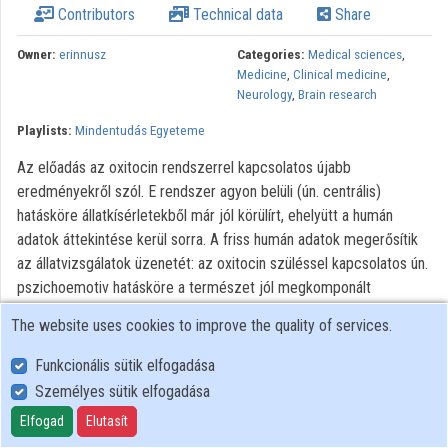
Contributors
Technical data
Share
Contributors
Owner:
erinnusz
Categories:
Medical sciences
,
Medicine
,
Clinical medicine
,
Neurology
,
Brain research
Playlists:
Mindentudás Egyeteme
Az előadás az oxitocin rendszerrel kapcsolatos újabb
eredményekről szól. E rendszer agyon belüli (ún. centrális)
hatásköre állatkísérletekből már jól körülírt, ehelyütt a humán
adatok áttekintése kerül sorra. A friss humán adatok megerősítik
az állatvizsgálatok üzenetét: az oxitocin szüléssel kapcsolatos ún.
pszichoemotiv hatásköre a természet jól megkomponált
rendszere, amely működési mintája mesze túlmutat az adott
The website uses cookies to improve the quality of services.
szülés történésein....
Funkcionális sütik elfogadása
All rights reserved
Személyes sütik elfogadása
Elfogad
Elutasít
User Policy