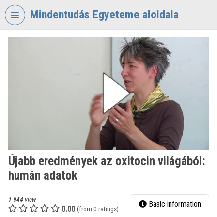
Skip header
Skip menu
Skip content
Mindentudás Egyeteme aloldala
VIDEO
TORIUM
MINDENTUDÁS
EGYETEME
Organization home
Log In
Organization discovery
Újabb eredmények az oxitocin világából:
Categories
humán adatok
Organization playlists
1 944
view
Basic information
Organizations
0.00
(from 0 ratings)