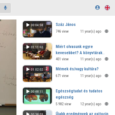
Száz János
00:04:58
746 view
11 year(s) ago
Miért olvasunk egyre
01:11:02
kevesebbet? A könyvtárak
szerepvállalásának
401 view
11 year(s) ago
alternatívái
Mémek és/vagy kultúra?
01:02:02
671 view
11 year(s) ago
Egészségtudat és tudatos
00:48:11
egészség
5 982 view
12 year(s) ago
Újabb eredmények az oxitocin
00:38:03