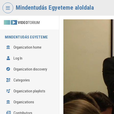
Skip header
Skip menu
Skip content
Mindentudás Egyeteme aloldala
VIDEO
TORIUM
MINDENTUDÁS EGYETEME
Organization home
Log In
Organization discovery
Categories
Organization playlists
Organizations
Contributors