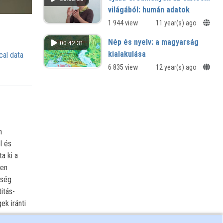
világából: humán adatok
1 944 view
11 year(s) ago
Nép és nyelv: a magyarság
00:42:31
kialakulása
cal data
6 835 view
12 year(s) ago
m
l és
a ki a
ben
sség
itás-
ek iránti