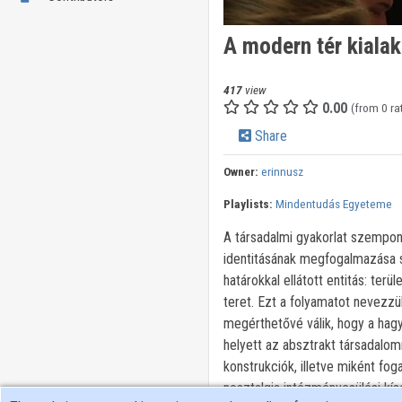
A modern tér kiala
417
view
0.00
(from 0 ra
Share
Owner:
erinnusz
Playlists:
Mindentudás Egyeteme
A társadalmi gyakorlat szempont
identitásának megfogalmazása s
határokkal ellátott entitás: ter
teret. Ezt a folyamatot nevezzü
megérthetővé válik, hogy a hag
helyett az absztrakt társadalo
konstrukciók, illetve miként fo
nosztalgia intézményesülési kís