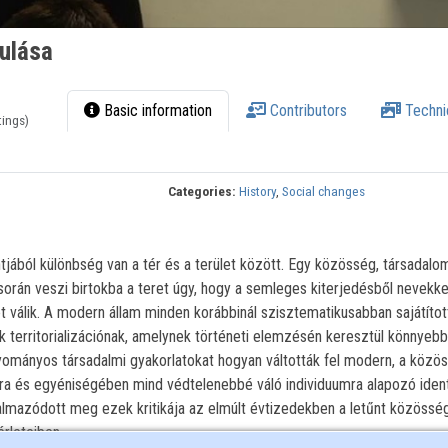
kulása
Basic information
Contributors
Techni
tings)
Categories:
History
,
Social changes
jából különbség van a tér és a terület között. Egy közösség, társadalo
orán veszi birtokba a teret úgy, hogy a semleges kiterjedésből nevekke
ület válik. A modern állam minden korábbinál szisztematikusabban sajátított
k territorializációnak, amelynek történeti elemzésén keresztül könnyeb
yományos társadalmi gyakorlatokat hogyan váltották fel modern, a közö
mra és egyéniségében mind védtelenebbé váló individuumra alapozó ident
galmazódott meg ezek kritikája az elmúlt évtizedekben a letűnt közösség
érleteiben.