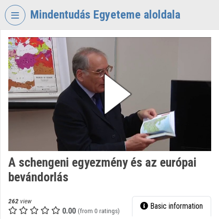
Skip header
Skip menu
Skip content
Mindentudás Egyeteme aloldala
VIDEO
TORIUM
MINDENTUDÁS
EGYETEME
Organization home
Log In
Organization discovery
A schengeni egyezmény és az európai
Categories
bevándorlás
Organization playlists
262
view
Basic information
Organizations
0.00
(from 0 ratings)