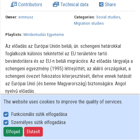
Contributors
Technical data
Share
Contributors
Owner:
erinnusz
Categories:
Social studies
,
Migration studies
Playlists:
Mindentudás Egyeteme
Az előadás az Európai Unión belüli, ún. schengeni határokkal
foglalkozik különös tekintettel az EU területére tartó
bevándorlásra és az EU-n belüli migrációra. Az előadás tárgyalja a
schengeni egyezmény (1995) létrejöttét, az aláíró országokat, a
schengeni övezet fokozatos kiterjesztését, illetve ennek hatását
az Európai Unió (és benne Magyarország) biztonságára. Angol
nyelvű előadás.
The website uses cookies to improve the quality of services.
All rights reserved
Funkcionális sütik elfogadása
Személyes sütik elfogadása
User Policy
Adatkezelési tájékoztató (en)
Elfogad
Elutasít
Cookie Policy