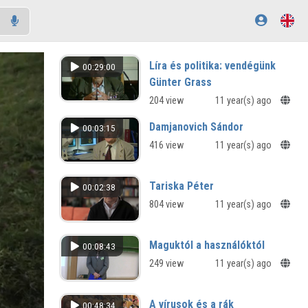
Líra és politika: vendégünk
00:29:00
Günter Grass
204 view
11 year(s) ago
Damjanovich Sándor
00:03:15
416 view
11 year(s) ago
Tariska Péter
00:02:38
804 view
11 year(s) ago
Maguktól a használóktól
00:08:43
249 view
11 year(s) ago
A vírusok és a rák
00:48:34