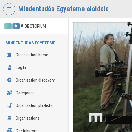
Skip header
Skip menu
Skip content
Mindentudás Egyeteme aloldala
VIDEO
TORIUM
MINDENTUDÁS EGYETEME
Organization home
Log In
Organization discovery
Categories
Organization playlists
Organizations
Contributors