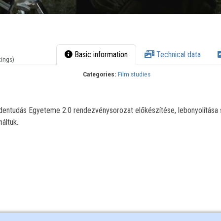
Basic information
Technical data
tings)
Categories:
Film studies
indentudás Egyeteme 2.0 rendezvénysorozat előkészítése, lebonyolítása 
náltuk.