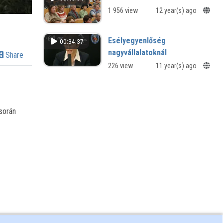
1 956 view
12 year(s) ago
Esélyegyenlőség
00:34:37
nagyvállalatoknál
Share
226 view
11 year(s) ago
során