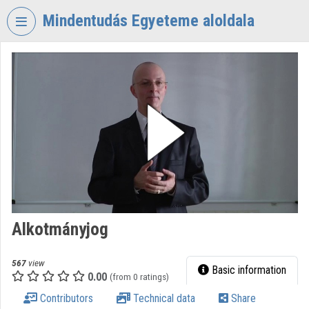
Skip header
Skip menu
Skip content
Mindentudás Egyeteme aloldala
VIDEO
TORIUM
MINDENTUDÁS
EGYETEME
Organization home
Log In
Organization discovery
Alkotmányjog
Categories
Organization playlists
567
view
Basic information
0.00
(from 0 ratings)
Organizations
Contributors
Technical data
Share