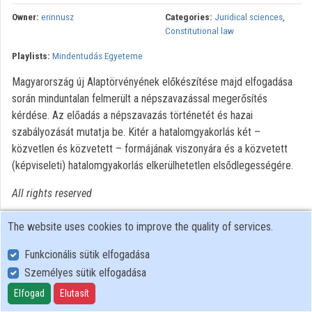
Contributors
Owner:
erinnusz
Categories:
Juridical sciences
,
Constitutional law
Playlists:
Mindentudás Egyeteme
Magyarország új Alaptörvényének előkészítése majd elfogadása
során minduntalan felmerült a népszavazással megerősítés
kérdése. Az előadás a népszavazás történetét és hazai
szabályozását mutatja be. Kitér a hatalomgyakorlás két –
közvetlen és közvetett – formájának viszonyára és a közvetett
(képviseleti) hatalomgyakorlás elkerülhetetlen elsődlegességére.
All rights reserved
The website uses cookies to improve the quality of services.
Funkcionális sütik elfogadása
Személyes sütik elfogadása
User Policy
Adatkezelési tájékoztató (en)
Elfogad
Elutasít
Cookie Policy