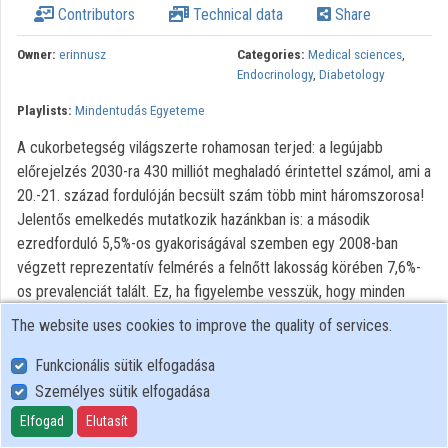
Contributors
Technical data
Share
Contributors
Owner:
erinnusz
Categories:
Medical sciences
,
Endocrinology
,
Diabetology
Playlists:
Mindentudás Egyeteme
A cukorbetegség világszerte rohamosan terjed: a legújabb
előrejelzés 2030-ra 430 milliót meghaladó érintettel számol, ami a
20.-21. század fordulóján becsült szám több mint háromszorosa!
Jelentős emelkedés mutatkozik hazánkban is: a második
ezredforduló 5,5%-os gyakoriságával szemben egy 2008-ban
végzett reprezentatív felmérés a felnőtt lakosság körében 7,6%-
os prevalenciát talált. Ez, ha figyelembe vesszük, hogy minden
ismert cukorbetegre legalább még egy, már fennálló, de még
The website uses cookies to improve the quality of services.
felismeretlen betegséget kell számítanunk, valamint, hogy a
cukorbetegség előállapotaiban lévők száma annyi, mint az ismert
Funkcionális sütik elfogadása
és még kórismézetlen betegeké, azt jelenti, hogy 2,2 milliót
Személyes sütik elfogadása
meghaladó polgártársunknál állhat fenn diabetes vagy valamely
Elfogad
Elutasít
előállapota. A növekedés különösen a 2-es típusú formát érinti,