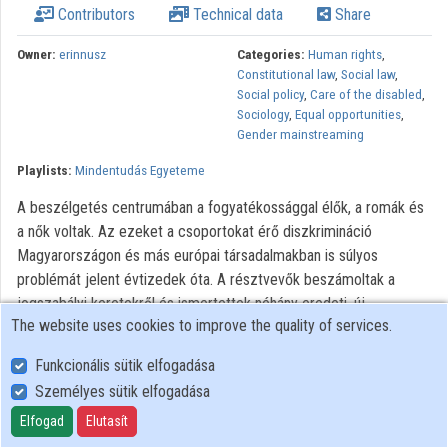
Contributors
Technical data
Share
Contributors
Owner:
erinnusz
Categories:
Human rights
,
Constitutional law
,
Social law
,
Social policy
,
Care of the disabled
,
Sociology
,
Equal opportunities
,
Gender mainstreaming
Playlists:
Mindentudás Egyeteme
A beszélgetés centrumában a fogyatékossággal élők, a romák és
a nők voltak. Az ezeket a csoportokat érő diszkrimináció
Magyarországon és más európai társadalmakban is súlyos
problémát jelent évtizedek óta. A résztvevők beszámoltak a
jogszabályi keretekről és ismertettek néhány eredeti, új
The website uses cookies to improve the quality of services.
megoldást ezen a problematikus területen. Az esélyegyenlőség
kérdésének megvitatása azt a célt szolgálhatja, hogy
Funkcionális sütik elfogadása
felnőttebben, érettebben tudjuk közös gondjainkat megoldani a
Személyes sütik elfogadása
jövőben.
Elfogad
Elutasít
All rights reserved