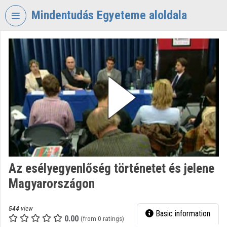
Skip header
Skip menu
Skip content
Mindentudás Egyeteme aloldala
VIDEO
TORIUM
MINDENTUDÁS
EGYETEME
Organization home
Log In
Organization discovery
Az esélyegyenlőség történetet és jelene
Categories
Magyarországon
Organization playlists
544
view
Basic information
Organizations
0.00
(from 0 ratings)