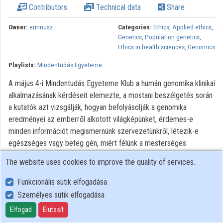
Contributors
Technical data
Share
Contributors
Owner:
erinnusz
Categories:
Ethics
,
Applied ethics
,
Genetics
,
Population genetics
,
Ethics in health sciences
,
Genomics
Playlists:
Mindentudás Egyeteme
A május 4-i Mindentudás Egyeteme Klub a humán genomika klinikai
alkalmazásának kérdéseit elemezte, a mostani beszélgetés során
a kutatók azt vizsgálják, hogyan befolyásolják a genomika
eredményei az emberről alkotott világképünket, érdemes-e
minden információt megismernünk szervezetünkről, létezik-e
egészséges vagy beteg gén, miért félünk a mesterséges
génektől.
The website uses cookies to improve the quality of services.
All rights reserved
Funkcionális sütik elfogadása
Személyes sütik elfogadása
User Policy
Elfogad
Elutasít
Adatkezelési tájékoztató (en)
Cookie Policy