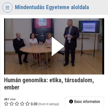
Skip header
Skip menu
Skip content
Mindentudás Egyeteme aloldala
VIDEO
TORIUM
MINDENTUDÁS
EGYETEME
Organization home
Log In
Organization discovery
Humán genomika: etika, társadalom,
Categories
ember
Organization playlists
481
view
Basic information
Organizations
0.00
(from 0 ratings)