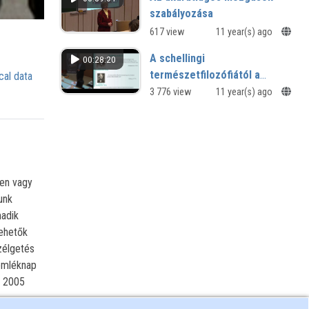
szabályozása
617 view
11 year(s) ago
A schellingi
00:28:20
természetfilozófiától a
cal data
romantikus tudományokig
3 776 view
11 year(s) ago
ven vagy
unk
madik
tehetők
zélgetés
 emléknap
a 2005