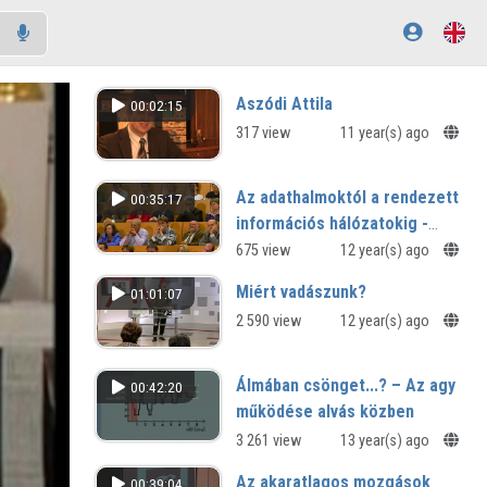
Aszódi Attila
00:02:15
317 view
11 year(s) ago
Az adathalmoktól a rendezett
00:35:17
információs hálózatokig -
Bioinformatika és
675 view
12 year(s) ago
rendszerbiológia
Miért vadászunk?
01:01:07
2 590 view
12 year(s) ago
Álmában csönget...? – Az agy
00:42:20
működése alvás közben
3 261 view
13 year(s) ago
Az akaratlagos mozgások
00:39:04