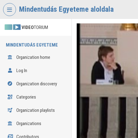
Skip header
Skip menu
Skip content
Mindentudás Egyeteme aloldala
VIDEO
TORIUM
MINDENTUDÁS EGYETEME
Organization home
Log In
Organization discovery
Categories
Organization playlists
Organizations
Contributors