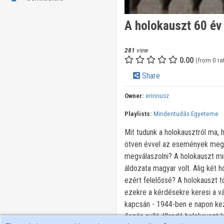
A holokauszt 60 év
281
view
0.00
(from 0 ra
Share
Owner:
erinnusz
Playlists:
Mindentudás Egyeteme
Mit tudunk a holokausztról ma, h
ötven évvel az események megt
megválaszolni? A holokauszt mi
áldozata magyar volt. Alig két 
ezért felelőssé? A holokauszt 
ezekre a kérdésekre keresi a vá
kapcsán - 1944-ben e napon kezd
őszén nyíló állandó holokauszt k