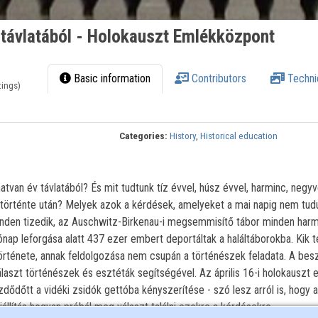
 távlatából - Holokauszt Emlékközpont
Basic information
Contributors
Techni
tings)
Categories:
History
,
Historical education
atvan év távlatából? És mit tudtunk tíz évvel, húsz évvel, harminc, negy
örténte után? Melyek azok a kérdések, amelyeket a mai napig nem tud
nden tizedik, az Auschwitz-Birkenau-i megsemmisítő tábor minden har
hónap leforgása alatt 437 ezer embert deportáltak a haláltáborokba. Kik 
története, annak feldolgozása nem csupán a történészek feladata. A bes
laszt történészek és esztéták segítségével. Az április 16-i holokauszt
ődőtt a vidéki zsidók gettóba kényszerítése - szó lesz arról is, hogy 
iállítás hogyan próbál meg választ találni ezekre a kérdésekre.