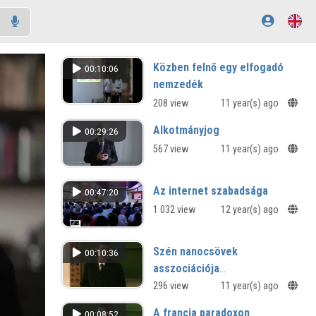
Közben felnő egy elfogadó
00:10:06
nemzedék
208 view
11 year(s) ago
Alkotmányjog
00:29:26
567 view
11 year(s) ago
Az internet szabadsága
00:47:20
1 032 view
12 year(s) ago
Szén nanocsövek
00:10:36
asszociációja
folyadékfázisban
296 view
11 year(s) ago
A francia paradoxon
00:08:52