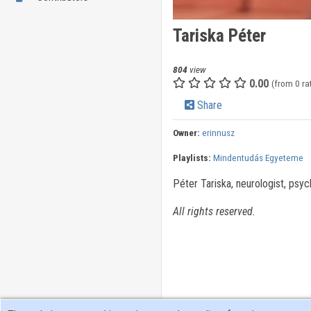
Tariska Péter
804
view
0.00
(from 0 ra
Share
Owner:
erinnusz
Playlists:
Mindentudás Egyeteme
Péter Tariska, neurologist, psych
All rights reserved.