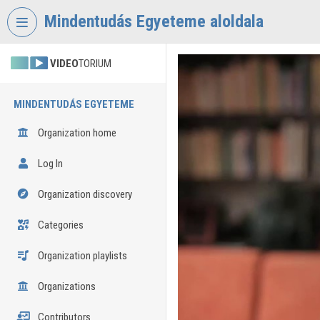
Skip header
Skip menu
Skip content
Mindentudás Egyeteme aloldala
VIDEO
TORIUM
MINDENTUDÁS EGYETEME
Organization home
Log In
Organization discovery
Categories
Organization playlists
Organizations
Contributors