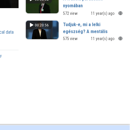
nyomában
572 view
11 year(s) ago
Tudjuk-e, mi a lelki
00:20:56
egészség? A mentális
cal data
folyamatok biológiai,
575 view
11 year(s) ago
pszichológiai és társadalmi
összetevői
ry
Közönségkérdések