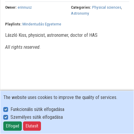
Contributors
Owner:
erinnusz
Categories:
Physical sciences
,
Astronomy
Playlists:
Mindentudás Egyeteme
László Kiss, physicist, astronomer, doctor of HAS
All rights reserved.
The website uses cookies to improve the quality of services.
Funkcionális sütik elfogadása
Személyes sütik elfogadása
User Policy
Adatkezelési tájékoztató (en)
Elfogad
Elutasít
Cookie Policy