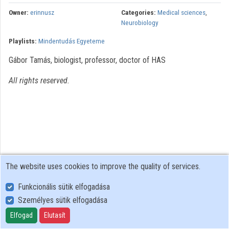
Contributors
Owner:
erinnusz
Categories:
Medical sciences
,
Neurobiology
Playlists:
Mindentudás Egyeteme
Gábor Tamás, biologist, professor, doctor of HAS
All rights reserved.
The website uses cookies to improve the quality of services.
Funkcionális sütik elfogadása
Személyes sütik elfogadása
User Policy
Adatkezelési tájékoztató (en)
Elfogad
Elutasít
Cookie Policy