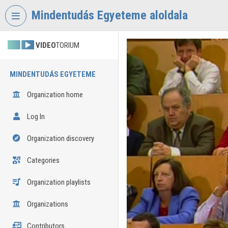
Skip header
Skip menu
Skip content
Mindentudás Egyeteme aloldala
VIDEO
TORIUM
MINDENTUDÁS EGYETEME
Organization home
Log In
Organization discovery
Categories
Organization playlists
Organizations
Contributors