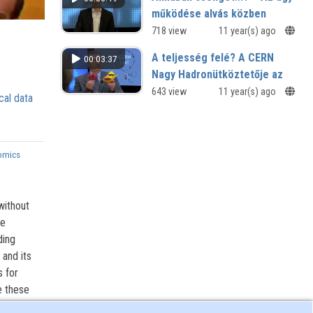
működése alvás közben
Közönségkérdések
718 view
11 year(s) ago
A teljesség felé? A CERN
00:03:37
Nagy Hadronütköztetője az
emberiség szolgálatában
643 view
11 year(s) ago
cal data
Rövidített változat
omics
without
fe
ding
 and its
 for
e these
e suitable