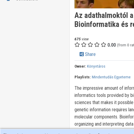
Az adathalmoktól a
Bioinformatika és r
675
view
0.00
(from 0 ra
Share
Owner:
Könyvtáros
Playlists:
Mindentudás Egyeteme
The impressive amount of info
informatics tools provided by bi
sciences that makes it possible
genetic information requires lan
molecular components. Bioinfor
organizing and interpreting data
data into efficient structures th