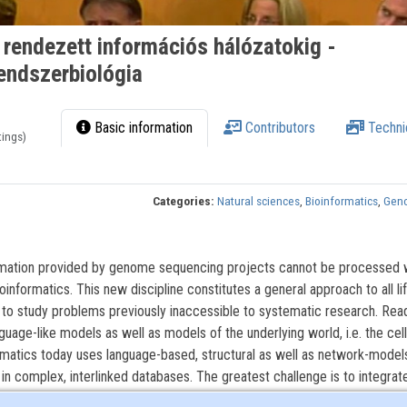
 rendezett információs hálózatokig -
endszerbiológia
Basic information
Contributors
Techni
tings)
Categories:
Natural sciences
,
Bioinformatics
,
Gen
rmation provided by genome sequencing projects cannot be processed 
oinformatics. This new discipline constitutes a general approach to all li
 to study problems previously inaccessible to systematic research. Rea
guage-like models as well as models of the underlying world, i.e. the cell
matics today uses language-based, structural as well as network-models
 in complex, interlinked databases. The greatest challenge is to integrat
at on the one hand, allow querying over the Internet while on the other ar