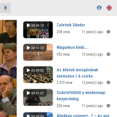
Zoletnik Sándor
00:04:13
238 view
11 year(s) ago
Magunkon kívül...
00:50:07
932 view
13 year(s) ago
Az állatok mozgásának
00:48:02
elemzése ( A csirke
kikelésétől a Spanyol
2 473 view
12 year(s) ago
Lovasiskoláig)
Szántóföldtől a mindennapi
00:31:37
kenyerünkig
326 view
11 year(s) ago
Álmában csönget...? – Az agy
00:36:49