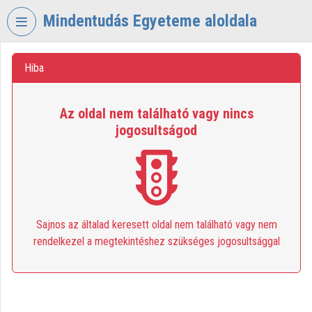
Skip header
Skip menu
Skip content
Mindentudás Egyeteme aloldala
VIDEO
TORIUM
Hiba
MINDENTUDÁS
Az oldal nem található vagy nincs
EGYETEME
jogosultságod
Organization home
Log In
Organization discovery
Sajnos az általad keresett oldal nem található vagy nem
Categories
rendelkezel a megtekintéshez szükséges jogosultsággal
Organization playlists
Organizations