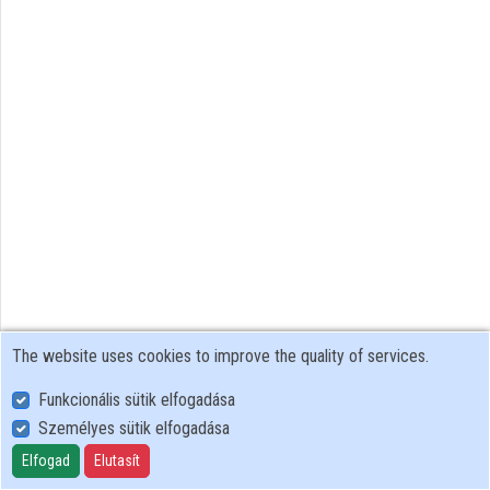
Contributors
The website uses cookies to improve the quality of services.
Funkcionális sütik elfogadása
Személyes sütik elfogadása
User Policy
Adatkezelési tájékoztató (en)
Elfogad
Elutasít
Cookie Policy