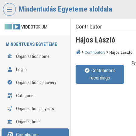
Skip header
Skip menu
Skip content
Mindentudás Egyeteme aloldala
Contributor
VIDEO
TORIUM
Hájos László
MINDENTUDÁS EGYETEME
Contributors
Hájos László
Organization home
Pr
Log In
Contributor's
recordings
Organization discovery
Categories
Organization playlists
Organizations
Contributors