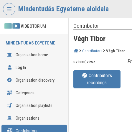
Skip header
Skip menu
Skip content
Mindentudás Egyeteme aloldala
Contributor
VIDEO
TORIUM
Végh Tibor
MINDENTUDÁS EGYETEME
Contributors
Végh Tibor
Organization home
Pr
színművész
Log In
Contributor's
Organization discovery
recordings
Categories
Organization playlists
Organizations
Contributors