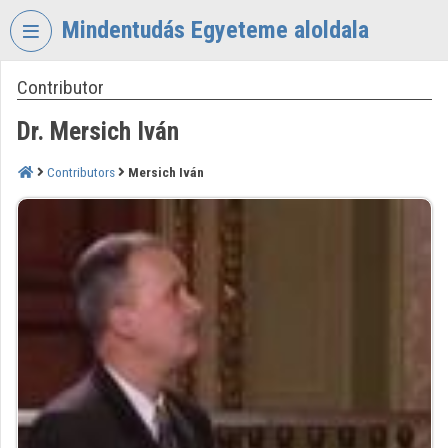
Skip header
Skip menu
Skip content
Mindentudás Egyeteme aloldala
Contributor
VIDEO
TORIUM
Dr. Mersich Iván
MINDENTUDÁS
EGYETEME
Contributors
Mersich Iván
Organization home
Log In
Organization discovery
Categories
Organization playlists
Organizations