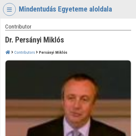
Skip header
Skip menu
Skip content
Mindentudás Egyeteme aloldala
Contributor
VIDEO
TORIUM
Dr. Persányi Miklós
MINDENTUDÁS
EGYETEME
Contributors
Persányi Miklós
Organization home
Log In
Organization discovery
Categories
Organization playlists
Organizations