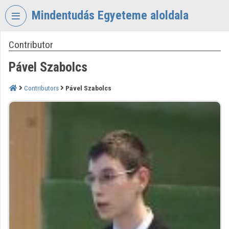
Skip header
Skip menu
Skip content
Mindentudás Egyeteme aloldala
Contributor
VIDEO
TORIUM
Pável Szabolcs
MINDENTUDÁS
EGYETEME
Contributors
Pável Szabolcs
Organization home
Log In
Organization discovery
Categories
Organization playlists
Organizations