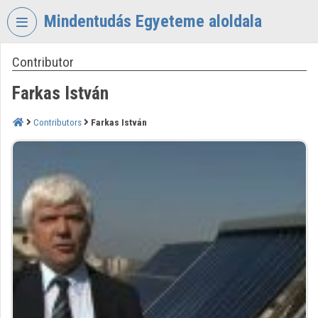
Skip header
Skip menu
Skip content
Mindentudás Egyeteme aloldala
Contributor
VIDEO
TORIUM
Farkas István
MINDENTUDÁS
EGYETEME
Contributors
Farkas István
Organization home
Log In
Organization discovery
Categories
Organization playlists
Organizations