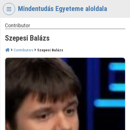
Skip header
Skip menu
Skip content
Mindentudás Egyeteme aloldala
Contributor
VIDEO
TORIUM
Szepesi Balázs
MINDENTUDÁS
EGYETEME
Contributors
Szepesi Balázs
Organization home
Log In
Organization discovery
Categories
Organization playlists
Organizations