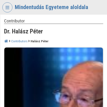
Skip header
Skip menu
Skip content
Mindentudás Egyeteme aloldala
Contributor
VIDEO
TORIUM
Dr. Halász Péter
MINDENTUDÁS
EGYETEME
Contributors
Halász Péter
Organization home
Log In
Organization discovery
Categories
Organization playlists
Organizations