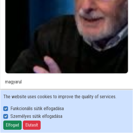
Contributors
magyarul
Contributor's recordings
The website uses cookies to improve the quality of services.
Funkcionális sütik elfogadása
Profiles
Személyes sütik elfogadása
Elfogad
Elutasít
User Policy
Adatkezelési tájékoztató (en)