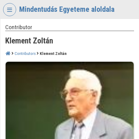
Skip header
Skip menu
Skip content
Mindentudás Egyeteme aloldala
Contributor
VIDEO
TORIUM
Klement Zoltán
MINDENTUDÁS
EGYETEME
Contributors
Klement Zoltán
Organization home
Log In
Organization discovery
Categories
Organization playlists
Organizations