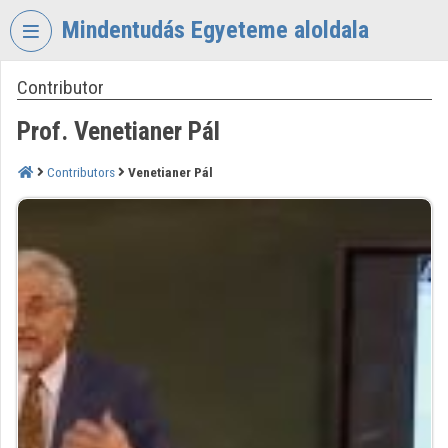
Skip header
Skip menu
Skip content
Mindentudás Egyeteme aloldala
Contributor
VIDEO
TORIUM
Prof. Venetianer Pál
MINDENTUDÁS
EGYETEME
Contributors
Venetianer Pál
Organization home
Log In
Organization discovery
Categories
Organization playlists
Organizations