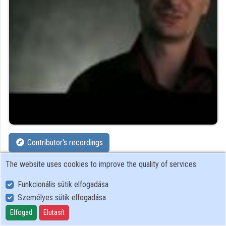
Contributors
Contributor's recordings
The website uses cookies to improve the quality of services.
Profiles
Funkcionális sütik elfogadása
Profile
Személyes sütik elfogadása
Elfogad
Elutasít
University of Pécs