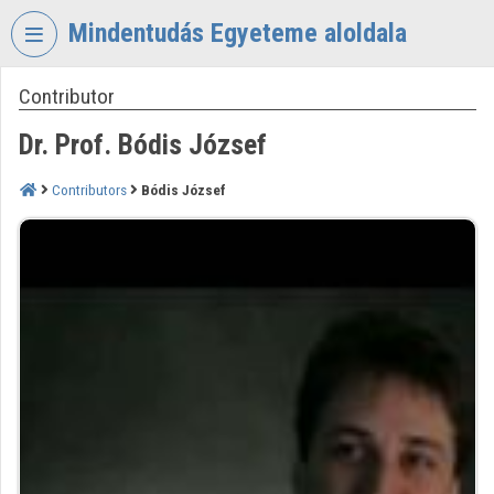
Skip header
Skip menu
Skip content
Mindentudás Egyeteme aloldala
Contributor
VIDEO
TORIUM
Dr. Prof. Bódis József
MINDENTUDÁS
EGYETEME
Contributors
Bódis József
Organization home
Log In
Organization discovery
Categories
Organization playlists
Organizations