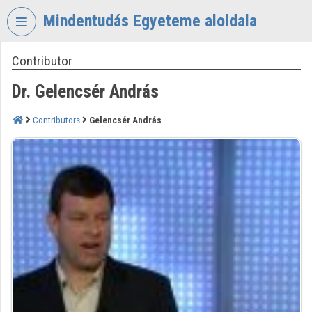
Skip header
Skip menu
Skip content
Mindentudás Egyeteme aloldala
Contributor
VIDEO
TORIUM
Dr. Gelencsér András
MINDENTUDÁS
EGYETEME
Contributors
Gelencsér András
Organization home
Log In
Organization discovery
Categories
Organization playlists
Organizations