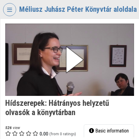
Skip header
Skip menu
Skip content
Méliusz Juhász Péter Könyvtár aloldala
VIDEO
TORIUM
MÉLIUSZ
JUHÁSZ
PÉTER
KÖNYVTÁR
Organization home
Log In
Hídszerepek: Hátrányos helyzetű
Organization discovery
olvasók a könyvtárban
Categories
526
view
Basic information
Organization playlists
0.00
(from 0 ratings)