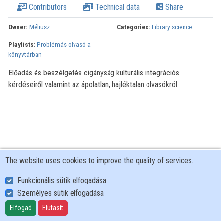
Contributors
Technical data
Share
Organizations
Owner:
Méliusz
Categories:
Library science
Contributors
Playlists:
Problémás olvasó a
könyvtárban
Előadás és beszélgetés cigányság kulturális integrációs
kérdéseiről valamint az ápolatlan, hajléktalan olvasókról
The website uses cookies to improve the quality of services.
Funkcionális sütik elfogadása
Személyes sütik elfogadása
User Policy
Adatkezelési tájékoztató (en)
Elfogad
Elutasít
Cookie Policy