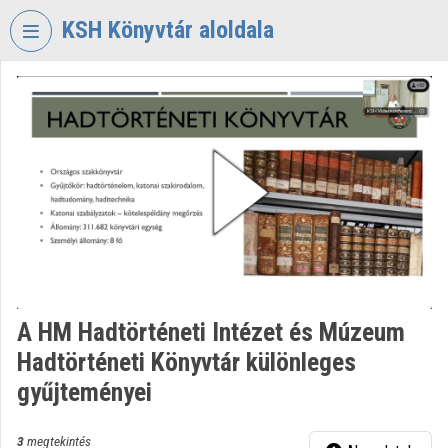
Fejléc kihagyása
Menü kihagyása
Tartalom kihagyása
KSH Könyvtár aloldala
VIDEO
TORIUM
KÖZPONTI
STATISZTIKAI
HIVATAL
KÖNYVTÁR
Intézményi kezdőlap
Bejelentkezés
A HM Hadtörténeti Intézet és Múzeum
Intézményi felfedezés
Hadtörténeti Könyvtár különleges
Kategóriák
gyűjteményei
Intézményi listák
3
megtekintés