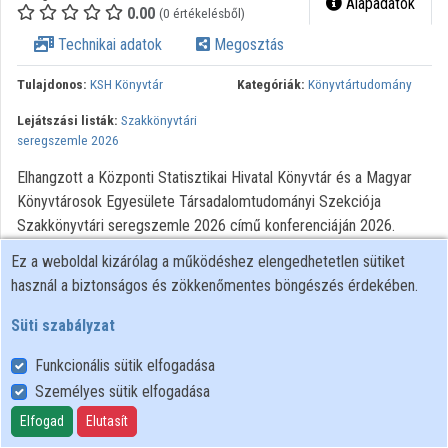
Alapadatok
0.00
(0 értékelésből)
Intézmények
Technikai adatok
Megosztás
Közreműködők
Tulajdonos:
KSH Könyvtár
Kategóriák:
Könyvtártudomány
Lejátszási listák:
Szakkönyvtári
seregszemle 2026
Elhangzott a Központi Statisztikai Hivatal Könyvtár és a Magyar
Könyvtárosok Egyesülete Társadalomtudományi Szekciója
Szakkönyvtári seregszemle 2026 című konferenciáján 2026.
március 30-án.
Ez a weboldal kizárólag a működéshez elengedhetetlen sütiket
használ a biztonságos és zökkenőmentes böngészés érdekében.
Süti szabályzat
Funkcionális sütik elfogadása
Személyes sütik elfogadása
Felhasználói szabályzat
Adatkezelési tájékoztató
Elfogad
Elutasít
Süti szabályzat